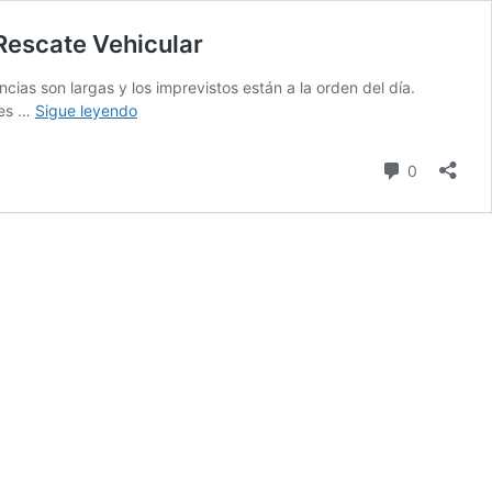
 Rescate Vehicular
ncias son largas y los imprevistos están a la orden del día.
Aplicaciones
 es …
Sigue leyendo
para
Solicitar
comentari
0
Grúas
Desde
el
Celular
en
Santiago:
La
Revolución
del
Rescate
Vehicular