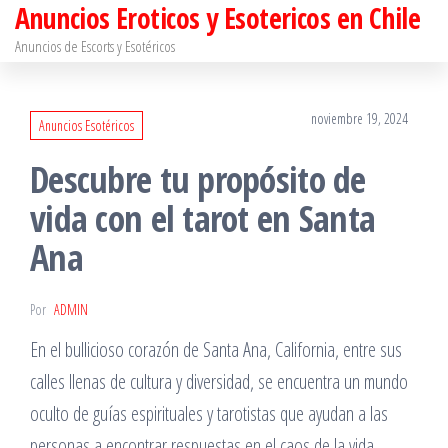
Anuncios Eroticos y Esotericos en Chile
Saltar
al
Anuncios de Escorts y Esotéricos
contenido
noviembre 19, 2024
Anuncios Esotéricos
Descubre tu propósito de
vida con el tarot en Santa
Ana
Por
ADMIN
En el bullicioso corazón de Santa Ana, California, entre sus
calles llenas de cultura y diversidad, se encuentra un mundo
oculto de guías espirituales y tarotistas que ayudan a las
personas a encontrar respuestas en el caos de la vida