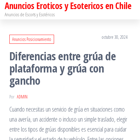
Anuncios Eroticos y Esotericos en Chile
Saltar
al
Anuncios de Escorts y Esotéricos
contenido
octubre 30, 2024
Anuncios Posicionamiento
Diferencias entre grúa de
plataforma y grúa con
gancho
Por
ADMIN
Cuando necesitas un servicio de grúa en situaciones como
una avería, un accidente o incluso un simple traslado, elegir
entre los tipos de grúas disponibles es esencial para cuidar
la seguridad y el estado de tu vehículo. Entre las opciones